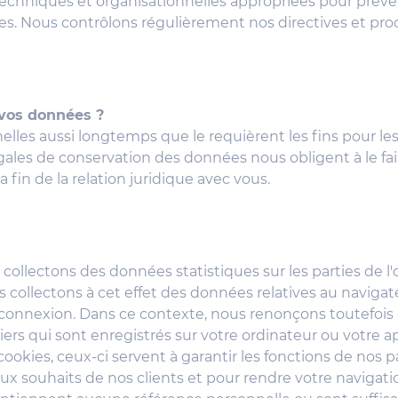
hniques et organisationnelles appropriées pour préveni
es. Nous contrôlons régulièrement nos directives et pro
vos données ?
es aussi longtemps que le requièrent les fins pour lesq
égales de conservation des données nous obligent à le f
a fin de la relation juridique avec vous.
s collectons des données statistiques sur les parties de l
us collectons à cet effet des données relatives au navigat
connexion. Dans ce contexte, nous renonçons toutefois 
iers qui sont enregistrés sur votre ordinateur ou votre ap
 cookies, ceux-ci servent à garantir les fonctions de nos 
x souhaits de nos clients et pour rendre votre navigatio